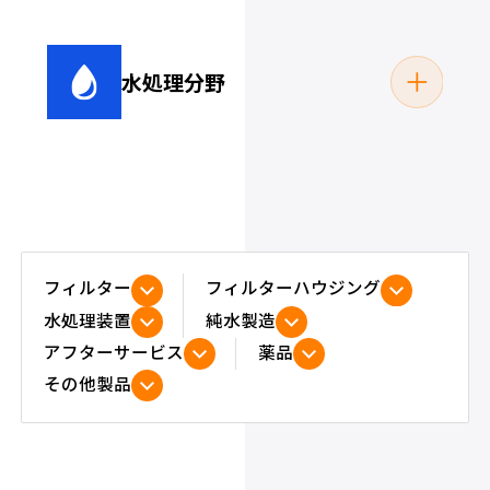
水処理分野
めっき液
電着塗装
フィルター
フィルターハウジング
水処理装置
純水製造
アフターサービス
薬品
プール・浴場（浴
その他製品
雨水処理関連
槽）関連
切削油・クーラント
洗浄液
液