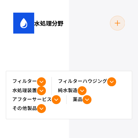
水処理分野
めっき液
電着塗装
フィルター
フィルターハウジング
水処理装置
純水製造
アフターサービス
薬品
プール・浴場（浴
その他製品
雨水処理関連
槽）関連
切削油・クーラント
洗浄液
液