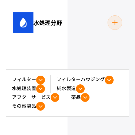
水処理分野
めっき液
電着塗装
フィルター
フィルターハウジング
水処理装置
純水製造
アフターサービス
薬品
プール・浴場（浴
その他製品
雨水処理関連
槽）関連
切削油・クーラント
洗浄液
液