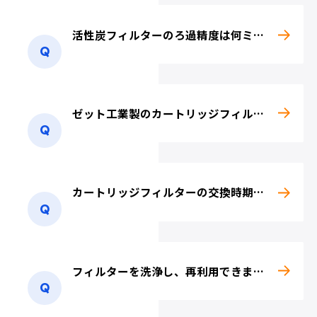
活性炭フィルターのろ過精度は何ミクロンになりますか？
井戸水・河川・
排水処理関連
工業用水処理関連
ゼット工業製のカートリッジフィルターは他社品と互換性はありますか？
レジスト液・
研削油・圧延油
エッチング液
カートリッジフィルターの交換時期を教えて下さい。
フィルターを洗浄し、再利用できますか？
水景施設関連
除砂