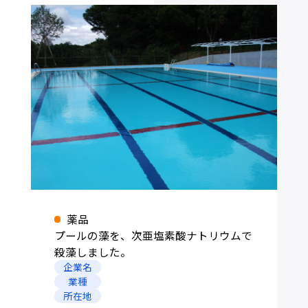
井戸水・河川・
排水処理関連
工業用水処理関連
レジスト液・
研削油・圧延油
エッチング液
薬品
プールの藻を、次亜塩素酸ナトリウムで
殺藻しました。
企業名
水景施設関連
除砂
業種
所在地