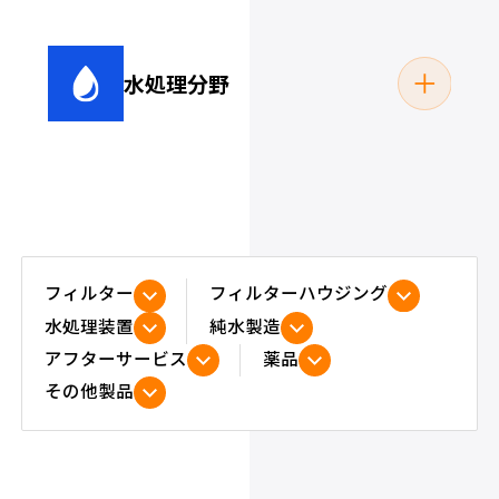
水処理分野
めっき液
電着塗装
フィルター
フィルターハウジング
水処理装置
純水製造
アフターサービス
薬品
プール・浴場（浴
その他製品
雨水処理関連
槽）関連
切削油・クーラント
洗浄液
液