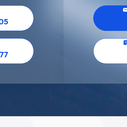
05
77