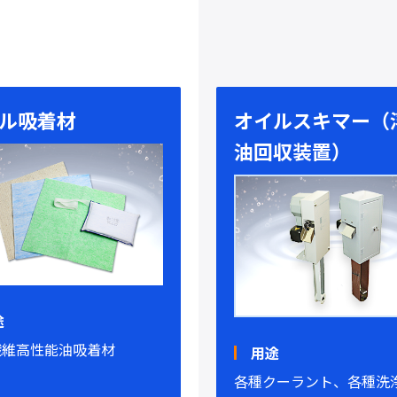
ル吸着材
オイルスキマー（
油回収装置）
途
繊維高性能油吸着材
用途
各種クーラント、各種洗