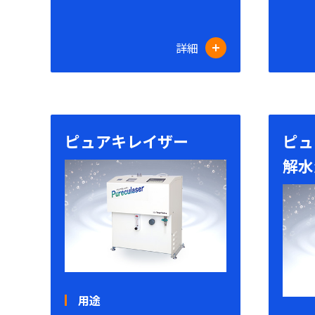
詳細
ピュアキレイザー
ピュ
解水
用途