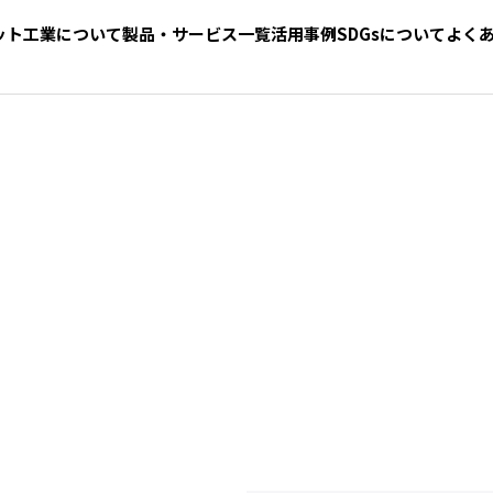
ット工業について
製品・サービス一覧
活用事例
SDGsについて
よく