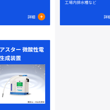
工場内排水槽など
詳細
詳
アスター 微酸性電
生成装置