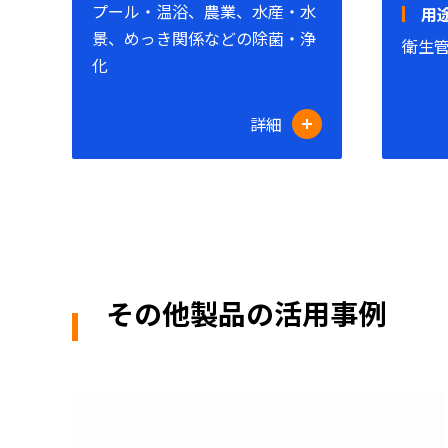
プール・温浴、農業、水産・水
用
景、めっき関係などの除菌・浄
衛生
化
詳細
その他製品の活用事例