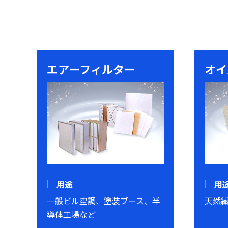
エアーフィルター
オイ
用途
用
一般ビル空調、塗装ブース、半
天然
導体工場など