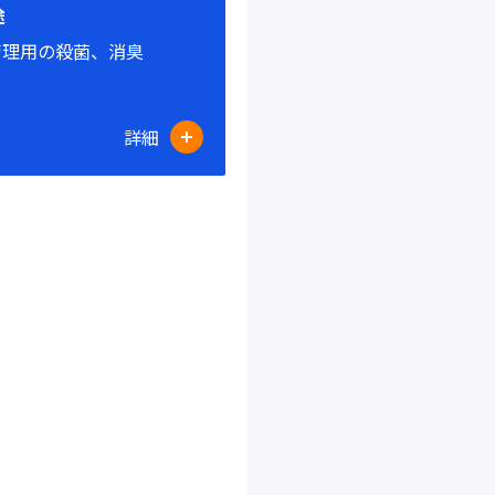
途
管理用の殺菌、消臭
詳細