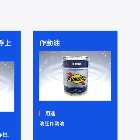
浮上
作動油
用途
油圧作動油
浄機、