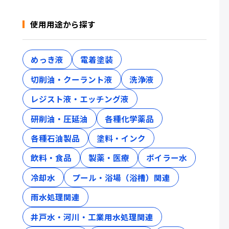
使用用途から探す
めっき液
電着塗装
切削油・クーラント液
洗浄液
レジスト液・エッチング液
研削油・圧延油
各種化学薬品
各種石油製品
塗料・インク
飲料・食品
製薬・医療
ボイラー水
冷却水
プール・浴場（浴槽）関連
雨水処理関連
井戸水・河川・工業用水処理関連